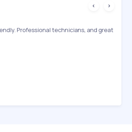
endly. Professional technicians, and great
The
bey
sho