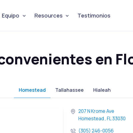
Equipo
Resources
Testimonios
convenientes en Flor
Homestead
Tallahassee
Hialeah
207 N Krome Ave
Homestead , FL 33030
(305) 246-0056