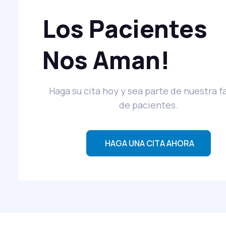
Los Pacientes
Nos Aman!
rapists were amazing, very professional and helped
 I feel great again.
Haga su cita hoy y sea parte de nuestra f
de pacientes.
M.
HAGA UNA CITA AHORA