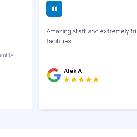
 me al lot in
Amazing staff, and extremely fri
facilities.
amilia
Alek A.