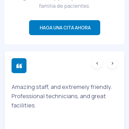
familia de pacientes.
HAGA UNA CITA AHORA
Amazing staff, and extremely friendly.
T
y
Professional technicians, and great
c
facilities.
b
a
i